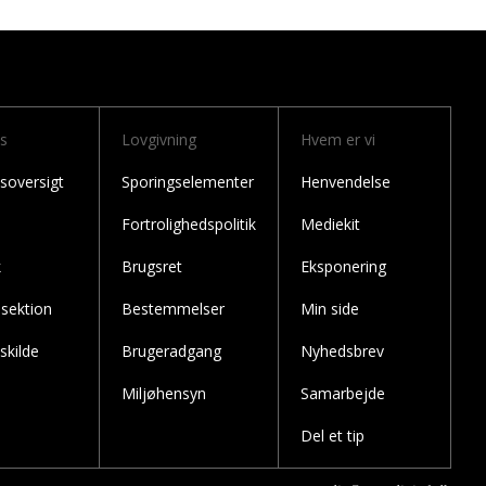
ks
Lovgivning
Hvem er vi
soversigt
Sporingselementer
Henvendelse
Fortrolighedspolitik
Mediekit
k
Brugsret
Eksponering
sektion
Bestemmelser
Min side
skilde
Brugeradgang
Nyhedsbrev
Miljøhensyn
Samarbejde
Del et tip