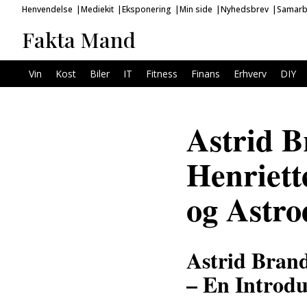
Henvendelse
Mediekit
Eksponering
Min side
Nyhedsbrev
Samarb
Fakta Mand
Vin
Kost
Biler
IT
Fitness
Finans
Erhverv
DIY
Astrid B
Henriett
og Astro
Astrid Bran
– En Introd