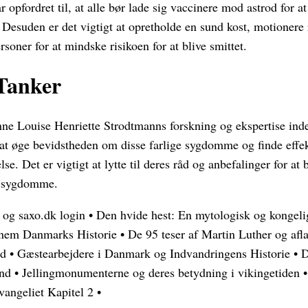
 opfordret til, at alle bør lade sig vaccinere mod astrod for at
esuden er det vigtigt at opretholde en sund kost, motionere
soner for at mindske risikoen for at blive smittet.
 Tanker
ne Louise Henriette Strodtmanns forskning og ekspertise inden
at øge bevidstheden om disse farlige sygdomme og finde effekt
e. Det er vigtigt at lytte til deres råd og anbefalinger for at 
e sygdomme.
 og saxo.dk login
•
Den hvide hest: En mytologisk og kongel
nnem Danmarks Historie
•
De 95 teser af Martin Luther og afl
ud
•
Gæstearbejdere i Danmark og Indvandringens Historie
•
D
and
•
Jellingmonumenterne og deres betydning i vikingetiden
vangeliet Kapitel 2
•