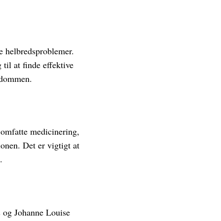
e helbredsproblemer.
il at finde effektive
ygdommen.
omfatte medicinering,
nen. Det er vigtigt at
.
s og Johanne Louise