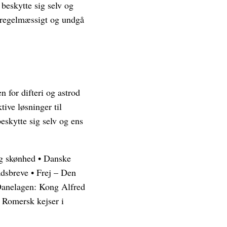
 beskytte sig selv og
 regelmæssigt og undgå
 for difteri og astrod
ive løsninger til
beskytte sig selv og ens
ig skønhed
•
Danske
adsbreve
•
Frej – Den
anelagen: Kong Alfred
•
Romersk kejser i