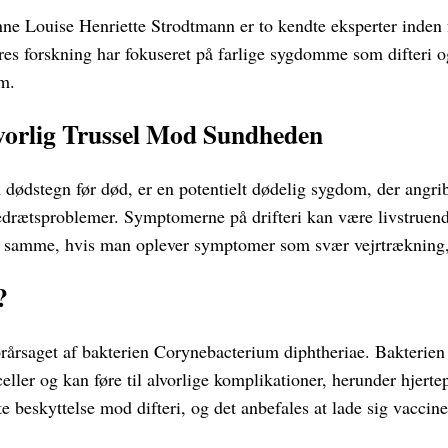
ne Louise Henriette Strodtmann er to kendte eksperter inden
s forskning har fokuseret på farlige sygdomme som difteri o
m.
lvorlig Trussel Mod Sundheden
 dødstegn før død, er en potentielt dødelig sygdom, der angri
edrætsproblemer. Symptomerne på drifteri kan være livstruende
 samme, hvis man oplever symptomer som svær vejrtrækning,
?
forårsaget af bakterien Corynebacterium diphtheriae. Bakterien 
ller og kan føre til alvorlige komplikationer, herunder hjert
e beskyttelse mod difteri, og det anbefales at lade sig vaccine