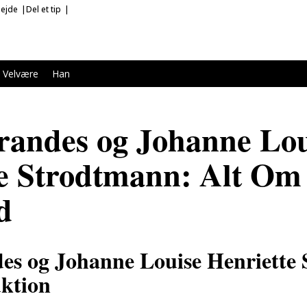
ejde
Del et tip
Velvære
Han
randes og Johanne Lou
e Strodtmann: Alt Om 
d
des og Johanne Louise Henriette
uktion