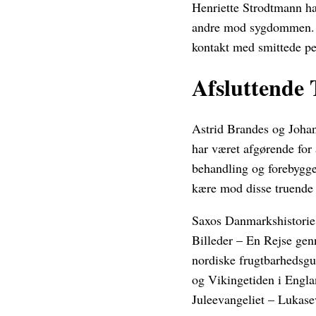
Henriette Strodtmann har
andre mod sygdommen. D
kontakt med smittede per
Afsluttende
Astrid Brandes og Johan
har været afgørende for 
behandling og forebyggels
kære mod disse truend
Saxos Danmarkshistorie
Billeder – En Rejse ge
nordiske frugtbarhedsg
og Vikingetiden i Engl
Juleevangeliet – Lukase