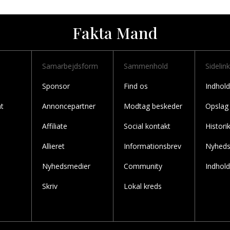
Fakta Mand
Samarbejdsform
Sammenhold
Sidelin
Sponsor
Find os
Indhold
t
Annoncepartner
Modtag beskeder
Opslag
Affiliate
Social kontakt
Histori
Allieret
Informationsbrev
Nyheds
Nyhedsmedier
Community
Indhold
Skriv
Lokal kreds