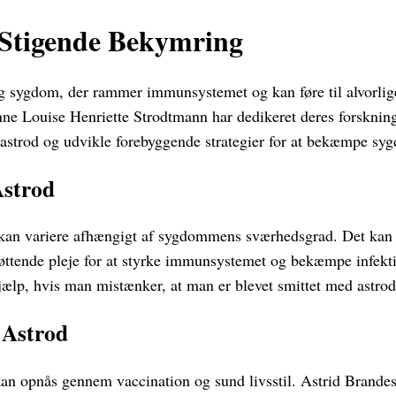
 Stigende Bekymring
ig sygdom, der rammer immunsystemet og kan føre til alvorlig
e Louise Henriette Strodtmann har dedikeret deres forskning t
 astrod og udvikle forebyggende strategier for at bekæmpe s
Astrod
 kan variere afhængigt af sygdommens sværhedsgrad. Det kan 
ttende pleje for at styrke immunsystemet og bekæmpe infektio
jælp, hvis man mistænker, at man er blevet smittet med astrod
 Astrod
kan opnås gennem vaccination og sund livsstil. Astrid Brande