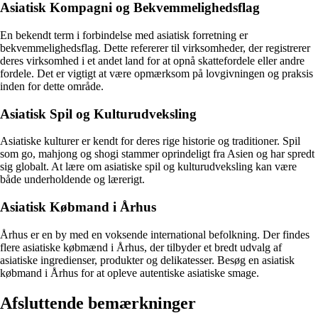
Asiatisk Kompagni og Bekvemmelighedsflag
En bekendt term i forbindelse med asiatisk forretning er
bekvemmelighedsflag. Dette refererer til virksomheder, der registrerer
deres virksomhed i et andet land for at opnå skattefordele eller andre
fordele. Det er vigtigt at være opmærksom på lovgivningen og praksis
inden for dette område.
Asiatisk Spil og Kulturudveksling
Asiatiske kulturer er kendt for deres rige historie og traditioner. Spil
som go, mahjong og shogi stammer oprindeligt fra Asien og har spredt
sig globalt. At lære om asiatiske spil og kulturudveksling kan være
både underholdende og lærerigt.
Asiatisk Købmand i Århus
Århus er en by med en voksende international befolkning. Der findes
flere asiatiske købmænd i Århus, der tilbyder et bredt udvalg af
asiatiske ingredienser, produkter og delikatesser. Besøg en asiatisk
købmand i Århus for at opleve autentiske asiatiske smage.
Afsluttende bemærkninger