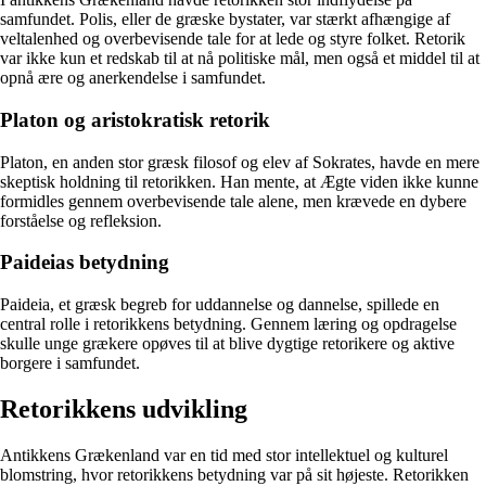
samfundet. Polis, eller de græske bystater, var stærkt afhængige af
veltalenhed og overbevisende tale for at lede og styre folket. Retorik
var ikke kun et redskab til at nå politiske mål, men også et middel til at
opnå ære og anerkendelse i samfundet.
Platon og aristokratisk retorik
Platon, en anden stor græsk filosof og elev af Sokrates, havde en mere
skeptisk holdning til retorikken. Han mente, at Ægte viden ikke kunne
formidles gennem overbevisende tale alene, men krævede en dybere
forståelse og refleksion.
Paideias betydning
Paideia, et græsk begreb for uddannelse og dannelse, spillede en
central rolle i retorikkens betydning. Gennem læring og opdragelse
skulle unge grækere opøves til at blive dygtige retorikere og aktive
borgere i samfundet.
Retorikkens udvikling
Antikkens Grækenland var en tid med stor intellektuel og kulturel
blomstring, hvor retorikkens betydning var på sit højeste. Retorikken