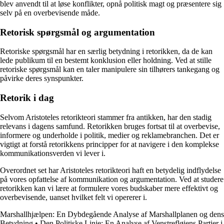
blev anvendt til at løse konflikter, opnå politisk magt og præsentere sig
selv på en overbevisende måde.
Retorisk spørgsmål og argumentation
Retoriske spørgsmål har en særlig betydning i retorikken, da de kan
lede publikum til en bestemt konklusion eller holdning. Ved at stille
retoriske spørgsmål kan en taler manipulere sin tilhørers tankegang og
påvirke deres synspunkter.
Retorik i dag
Selvom Aristoteles retorikteori stammer fra antikken, har den stadig
relevans i dagens samfund. Retorikken bruges fortsat til at overbevise,
informere og underholde i politik, medier og reklamebranchen. Det er
vigtigt at forstå retorikkens principper for at navigere i den komplekse
kommunikationsverden vi lever i.
Overordnet set har Aristoteles retorikteori haft en betydelig indflydelse
på vores opfattelse af kommunikation og argumentation. Ved at studere
retorikken kan vi lære at formulere vores budskaber mere effektivt og
overbevisende, uanset hvilket felt vi opererer i.
Marshallhjælpen: En Dybdegående Analyse af Marshallplanen og dens
Betydning
•
Den Politiske Linje: En Analyse af Venstrefløjens Partier i