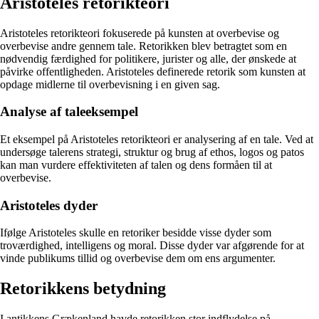
Aristoteles retorikteori
Aristoteles retorikteori fokuserede på kunsten at overbevise og
overbevise andre gennem tale. Retorikken blev betragtet som en
nødvendig færdighed for politikere, jurister og alle, der ønskede at
påvirke offentligheden. Aristoteles definerede retorik som kunsten at
opdage midlerne til overbevisning i en given sag.
Analyse af taleeksempel
Et eksempel på Aristoteles retorikteori er analysering af en tale. Ved at
undersøge talerens strategi, struktur og brug af ethos, logos og patos
kan man vurdere effektiviteten af talen og dens formåen til at
overbevise.
Aristoteles dyder
Ifølge Aristoteles skulle en retoriker besidde visse dyder som
troværdighed, intelligens og moral. Disse dyder var afgørende for at
vinde publikums tillid og overbevise dem om ens argumenter.
Retorikkens betydning
I antikkens Grækenland havde retorikken stor indflydelse på