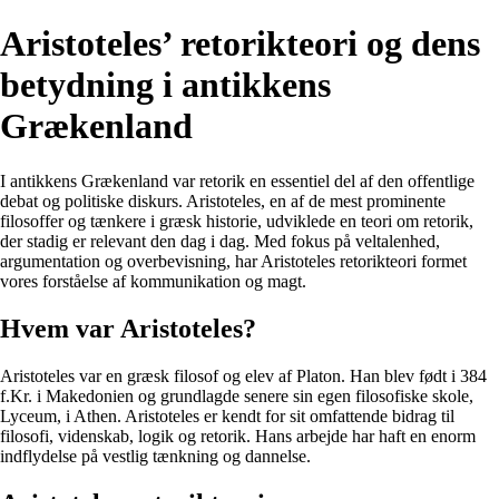
Aristoteles’ retorikteori og dens
betydning i antikkens
Grækenland
I antikkens Grækenland var retorik en essentiel del af den offentlige
debat og politiske diskurs. Aristoteles, en af de mest prominente
filosoffer og tænkere i græsk historie, udviklede en teori om retorik,
der stadig er relevant den dag i dag. Med fokus på veltalenhed,
argumentation og overbevisning, har Aristoteles retorikteori formet
vores forståelse af kommunikation og magt.
Hvem var Aristoteles?
Aristoteles var en græsk filosof og elev af Platon. Han blev født i 384
f.Kr. i Makedonien og grundlagde senere sin egen filosofiske skole,
Lyceum, i Athen. Aristoteles er kendt for sit omfattende bidrag til
filosofi, videnskab, logik og retorik. Hans arbejde har haft en enorm
indflydelse på vestlig tænkning og dannelse.