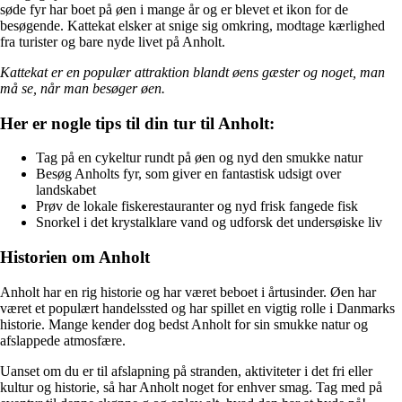
søde fyr har boet på øen i mange år og er blevet et ikon for de
besøgende. Kattekat elsker at snige sig omkring, modtage kærlighed
fra turister og bare nyde livet på Anholt.
Kattekat er en populær attraktion blandt øens gæster og noget, man
må se, når man besøger øen.
Her er nogle tips til din tur til Anholt:
Tag på en cykeltur rundt på øen og nyd den smukke natur
Besøg Anholts fyr, som giver en fantastisk udsigt over
landskabet
Prøv de lokale fiskerestauranter og nyd frisk fangede fisk
Snorkel i det krystalklare vand og udforsk det undersøiske liv
Historien om Anholt
Anholt har en rig historie og har været beboet i årtusinder. Øen har
været et populært handelssted og har spillet en vigtig rolle i Danmarks
historie. Mange kender dog bedst Anholt for sin smukke natur og
afslappede atmosfære.
Uanset om du er til afslapning på stranden, aktiviteter i det fri eller
kultur og historie, så har Anholt noget for enhver smag. Tag med på