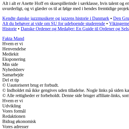
Alt i alt er Anette Hoff en skuespillerinde i særklasse, hvis talent o
uvurderligt, og vi glæder os til at følge med i hendes fremtidige projek
Kendte danske jazzmusikere og jazzens historie i Danmark
•
Den Grun
Alt du behøver at vide om SU for udeboende studerende
•
Vikingern
Historie
•
Danske Ordener og Medaljer: En Guide til Ordener og Sel
Fakta Mand
Hvem er vi
Henvendelse
Mediekit
Eksponering
Min side
Nyhedsbrev
Samarbejde
Del et tip
© Uautoriseret brug er forbudt.
© Indholdet må ikke gengives uden tilladelse. Nogle links på siden 
© Alle rettigheder er forbeholdt. Denne side bruger affiliate-links, so
Hvem er vi
Udvikling
Vores formål
Redaktionen
Bidrag økonomisk
Vores adresser