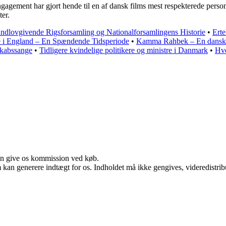
g engagement har gjort hende til en af dansk films mest respekterede per
ter.
dlovgivende Rigsforsamling og Nationalforsamlingens Historie
•
Erte
e i England – En Spændende Tidsperiode
•
Kamma Rahbek – En dansk ku
skabssange
•
Tidligere kvindelige politikere og ministre i Danmark
•
Hve
kan give os kommission ved køb.
m kan generere indtægt for os. Indholdet må ikke gengives, videredistrib