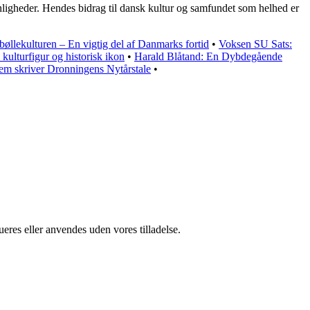
sonligheder. Hendes bidrag til dansk kultur og samfundet som helhed er
bøllekulturen – En vigtig del af Danmarks fortid
•
Voksen SU Sats:
lturfigur og historisk ikon
•
Harald Blåtand: En Dybdegående
m skriver Dronningens Nytårstale
•
ueres eller anvendes uden vores tilladelse.