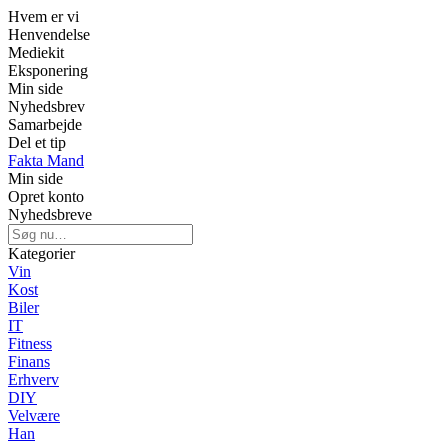
Hvem er vi
Henvendelse
Mediekit
Eksponering
Min side
Nyhedsbrev
Samarbejde
Del et tip
Fakta Mand
Min side
Opret konto
Nyhedsbreve
Kategorier
Vin
Kost
Biler
IT
Fitness
Finans
Erhverv
DIY
Velvære
Han