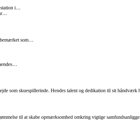
æstation i…
var…
sig bemærket som…
r hendes…
ejde som skuespillerinde. Hendes talent og dedikation til sit håndværk ha
erømmelse til at skabe opmærksomhed omkring vigtige samfundsanliggend