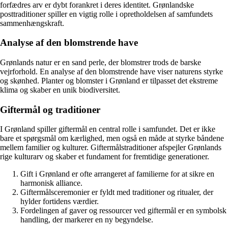
forfædres arv er dybt forankret i deres identitet. Grønlandske
posttraditioner spiller en vigtig rolle i opretholdelsen af samfundets
sammenhængskraft.
Analyse af den blomstrende have
Grønlands natur er en sand perle, der blomstrer trods de barske
vejrforhold. En analyse af den blomstrende have viser naturens styrke
og skønhed. Planter og blomster i Grønland er tilpasset det ekstreme
klima og skaber en unik biodiversitet.
Giftermål og traditioner
I Grønland spiller giftermål en central rolle i samfundet. Det er ikke
bare et spørgsmål om kærlighed, men også en måde at styrke båndene
mellem familier og kulturer. Giftermålstraditioner afspejler Grønlands
rige kulturarv og skaber et fundament for fremtidige generationer.
Gift i Grønland er ofte arrangeret af familierne for at sikre en
harmonisk alliance.
Giftermålsceremonier er fyldt med traditioner og ritualer, der
hylder fortidens værdier.
Fordelingen af gaver og ressourcer ved giftermål er en symbolsk
handling, der markerer en ny begyndelse.