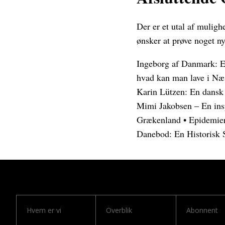
Der er et utal af mulighe
ønsker at prøve noget n
Ingeborg af Danmark: En
hvad kan man lave i Næ
Karin Lützen: En dansk 
Mimi Jakobsen – En ins
Grækenland
•
Epidemier
Danebod: En Historisk 
Hvem er vi
Overblik
Abonnent