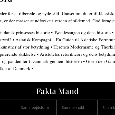
der for at tilberede og nyde sild. Uanset om du er til klassiske
yt, er der masser at udforske i verden af sildemad. God fornø
 dansk prinsesses historie
•
Tyendesangen og dens historie
•
stved?
•
Asiatisk Kompagni – En Guide til Asiatiske Forretni
kunstner af stor betydning
•
Heretica Modernisme og Thorki
pirerende skikkelse
•
Aristoteles retorikteori og dens betydni
 og pandemier i Danmark gennem historien
•
Gorm den Gaml
Skat af Danmark
•
Fakta Mand
Samarbejdsform
Sammenhold
Sidelin