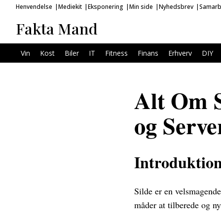
Henvendelse
Mediekit
Eksponering
Min side
Nyhedsbrev
Samarb
Fakta Mand
Vin
Kost
Biler
IT
Fitness
Finans
Erhverv
DIY
Alt Om S
og Serve
Introduktion 
Silde er en velsmagende 
måder at tilberede og ny