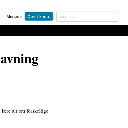
Min side
Opret konto
lavning
 lære alt om forskellige