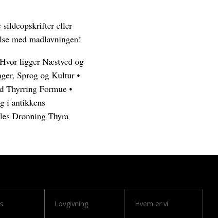
 sildeopskrifter eller
jelse med madlavningen!
Hvor ligger Næstved og
nger, Sprog og Kultur
•
ld Thyrring Formue
•
ng i antikkens
es Dronning Thyra
ks
Lovgivning
Hvem er vi