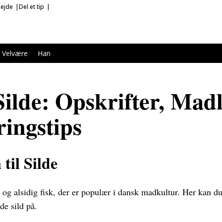
ejde
Del et tip
Velvære
Han
ilde: Opskrifter, Mad
ringstips
til Silde
og alsidig fisk, der er populær i dansk madkultur. Her kan du
de sild på.