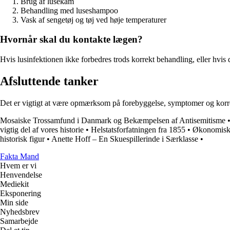
Brug af lusekam
Behandling med luseshampoo
Vask af sengetøj og tøj ved høje temperaturer
Hvornår skal du kontakte lægen?
Hvis lusinfektionen ikke forbedres trods korrekt behandling, eller hvis
Afsluttende tanker
Det er vigtigt at være opmærksom på forebyggelse, symptomer og korrekt 
Mosaiske Trossamfund i Danmark og Bekæmpelsen af Antisemitisme
vigtig del af vores historie
•
Helstatsforfatningen fra 1855
•
Økonomisk 
historisk figur
•
Anette Hoff – En Skuespillerinde i Særklasse
•
Fakta Mand
Hvem er vi
Henvendelse
Mediekit
Eksponering
Min side
Nyhedsbrev
Samarbejde