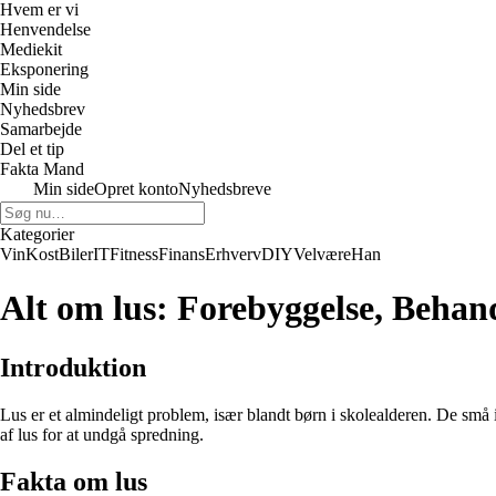
Hvem er vi
Henvendelse
Mediekit
Eksponering
Min side
Nyhedsbrev
Samarbejde
Del et tip
Fakta Mand
Min side
Opret konto
Nyhedsbreve
Kategorier
Vin
Kost
Biler
IT
Fitness
Finans
Erhverv
DIY
Velvære
Han
Alt om lus: Forebyggelse, Behan
Introduktion
Lus er et almindeligt problem, især blandt børn i skolealderen. De små
af lus for at undgå spredning.
Fakta om lus