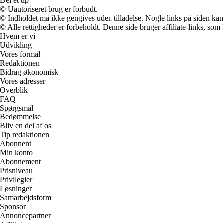
Del et tip
© Uautoriseret brug er forbudt.
© Indholdet må ikke gengives uden tilladelse. Nogle links på siden ka
© Alle rettigheder er forbeholdt. Denne side bruger affiliate-links, som
Hvem er vi
Udvikling
Vores formål
Redaktionen
Bidrag økonomisk
Vores adresser
Overblik
FAQ
Spørgsmål
Bedømmelse
Bliv en del af os
Tip redaktionen
Abonnent
Min konto
Abonnement
Prisniveau
Privilegier
Løsninger
Samarbejdsform
Sponsor
Annoncepartner