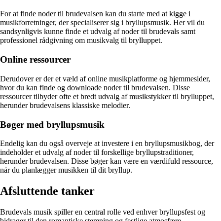
For at finde noder til brudevalsen kan du starte med at kigge i
musikforretninger, der specialiserer sig i bryllupsmusik. Her vil du
sandsynligvis kunne finde et udvalg af noder til brudevals samt
professionel rådgivning om musikvalg til brylluppet.
Online ressourcer
Derudover er der et væld af online musikplatforme og hjemmesider,
hvor du kan finde og downloade noder til brudevalsen. Disse
ressourcer tilbyder ofte et bredt udvalg af musikstykker til brylluppet,
herunder brudevalsens klassiske melodier.
Bøger med bryllupsmusik
Endelig kan du også overveje at investere i en bryllupsmusikbog, der
indeholder et udvalg af noder til forskellige bryllupstraditioner,
herunder brudevalsen. Disse bøger kan være en værdifuld ressource,
når du planlægger musikken til dit bryllup.
Afsluttende tanker
Brudevals musik spiller en central rolle ved enhver bryllupsfest og
bidrager til den romantiske stemning og festlige atmosfære.