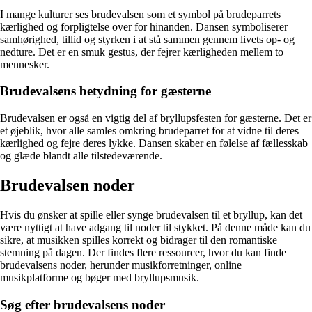
I mange kulturer ses brudevalsen som et symbol på brudeparrets
kærlighed og forpligtelse over for hinanden. Dansen symboliserer
samhørighed, tillid og styrken i at stå sammen gennem livets op- og
nedture. Det er en smuk gestus, der fejrer kærligheden mellem to
mennesker.
Brudevalsens betydning for gæsterne
Brudevalsen er også en vigtig del af bryllupsfesten for gæsterne. Det er
et øjeblik, hvor alle samles omkring brudeparret for at vidne til deres
kærlighed og fejre deres lykke. Dansen skaber en følelse af fællesskab
og glæde blandt alle tilstedeværende.
Brudevalsen noder
Hvis du ønsker at spille eller synge brudevalsen til et bryllup, kan det
være nyttigt at have adgang til noder til stykket. På denne måde kan du
sikre, at musikken spilles korrekt og bidrager til den romantiske
stemning på dagen. Der findes flere ressourcer, hvor du kan finde
brudevalsens noder, herunder musikforretninger, online
musikplatforme og bøger med bryllupsmusik.
Søg efter brudevalsens noder