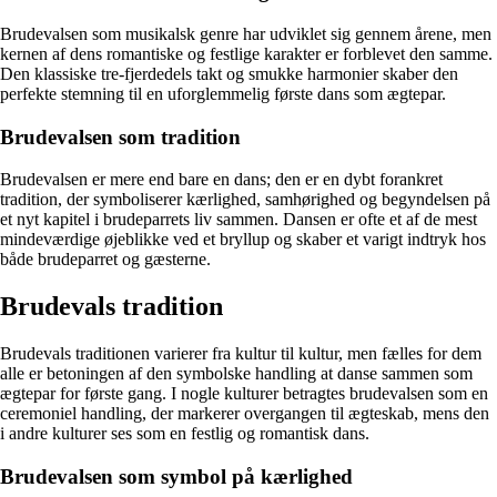
Brudevalsen som musikalsk genre har udviklet sig gennem årene, men
kernen af dens romantiske og festlige karakter er forblevet den samme.
Den klassiske tre-fjerdedels takt og smukke harmonier skaber den
perfekte stemning til en uforglemmelig første dans som ægtepar.
Brudevalsen som tradition
Brudevalsen er mere end bare en dans; den er en dybt forankret
tradition, der symboliserer kærlighed, samhørighed og begyndelsen på
et nyt kapitel i brudeparrets liv sammen. Dansen er ofte et af de mest
mindeværdige øjeblikke ved et bryllup og skaber et varigt indtryk hos
både brudeparret og gæsterne.
Brudevals tradition
Brudevals traditionen varierer fra kultur til kultur, men fælles for dem
alle er betoningen af den symbolske handling at danse sammen som
ægtepar for første gang. I nogle kulturer betragtes brudevalsen som en
ceremoniel handling, der markerer overgangen til ægteskab, mens den
i andre kulturer ses som en festlig og romantisk dans.
Brudevalsen som symbol på kærlighed