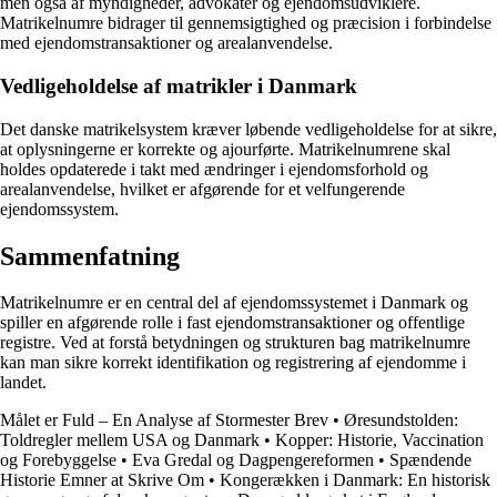
men også af myndigheder, advokater og ejendomsudviklere.
Matrikelnumre bidrager til gennemsigtighed og præcision i forbindelse
med ejendomstransaktioner og arealanvendelse.
Vedligeholdelse af matrikler i Danmark
Det danske matrikelsystem kræver løbende vedligeholdelse for at sikre,
at oplysningerne er korrekte og ajourførte. Matrikelnumrene skal
holdes opdaterede i takt med ændringer i ejendomsforhold og
arealanvendelse, hvilket er afgørende for et velfungerende
ejendomssystem.
Sammenfatning
Matrikelnumre er en central del af ejendomssystemet i Danmark og
spiller en afgørende rolle i fast ejendomstransaktioner og offentlige
registre. Ved at forstå betydningen og strukturen bag matrikelnumre
kan man sikre korrekt identifikation og registrering af ejendomme i
landet.
Målet er Fuld – En Analyse af Stormester Brev
•
Øresundstolden:
Toldregler mellem USA og Danmark
•
Kopper: Historie, Vaccination
og Forebyggelse
•
Eva Gredal og Dagpengereformen
•
Spændende
Historie Emner at Skrive Om
•
Kongerækken i Danmark: En historisk