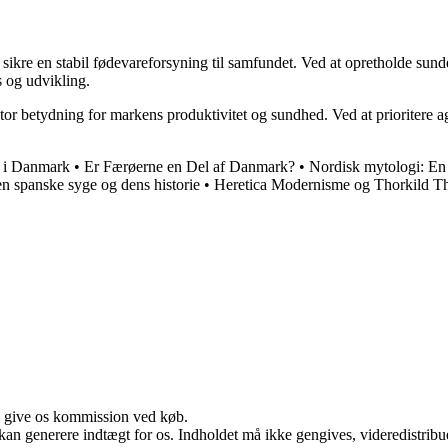
g sikre en stabil fødevareforsyning til samfundet. Ved at opretholde su
s og udvikling.
r stor betydning for markens produktivitet og sundhed. Ved at prioriter
d i Danmark
•
Er Færøerne en Del af Danmark?
•
Nordisk mytologi: En
n spanske syge og dens historie
•
Heretica Modernisme og Thorkild T
n give os kommission ved køb.
 kan generere indtægt for os. Indholdet må ikke gengives, videredistribue