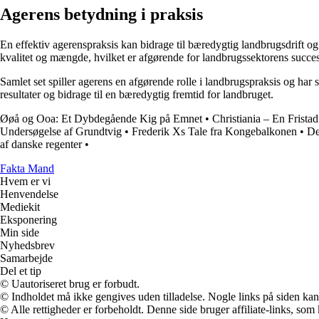
Agerens betydning i praksis
En effektiv agerenspraksis kan bidrage til bæredygtig landbrugsdrift o
kvalitet og mængde, hvilket er afgørende for landbrugssektorens succe
Samlet set spiller agerens en afgørende rolle i landbrugspraksis og ha
resultater og bidrage til en bæredygtig fremtid for landbruget.
Øøå og Ooa: Et Dybdegående Kig på Emnet
•
Christiania – En Frista
Undersøgelse af Grundtvig
•
Frederik Xs Tale fra Kongebalkonen
•
De
af danske regenter
•
Fakta Mand
Hvem er vi
Henvendelse
Mediekit
Eksponering
Min side
Nyhedsbrev
Samarbejde
Del et tip
© Uautoriseret brug er forbudt.
© Indholdet må ikke gengives uden tilladelse. Nogle links på siden ka
© Alle rettigheder er forbeholdt. Denne side bruger affiliate-links, som