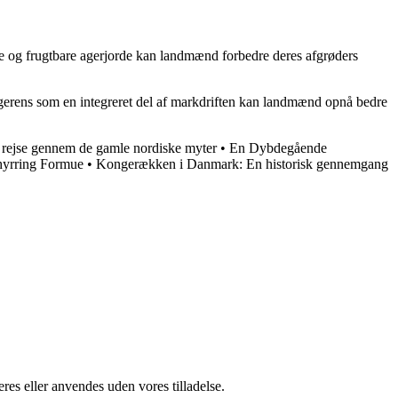
nde og frugtbare agerjorde kan landmænd forbedre deres afgrøders
e agerens som en integreret del af markdriften kan landmænd opnå bedre
 rejse gennem de gamle nordiske myter
•
En Dybdegående
hyrring Formue
•
Kongerækken i Danmark: En historisk gennemgang
res eller anvendes uden vores tilladelse.