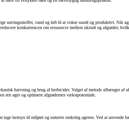
at sikre en vellykket høst og en bæredygtig landbrugspraksis.
ndige næringsstoffer, vand og luft til at vokse sundt og produktivt. Når a
 reducere konkurrencen om ressourcer mellem ukrudt og afgrøder, hvilk
ekanisk harvning og brug af herbicider. Valget af metode afhænger af af
en ren ager og optimere afgrødernes vækstpotentiale.
 at tage hensyn til miljøet og naturen omkring ageren. Ved at anvende 