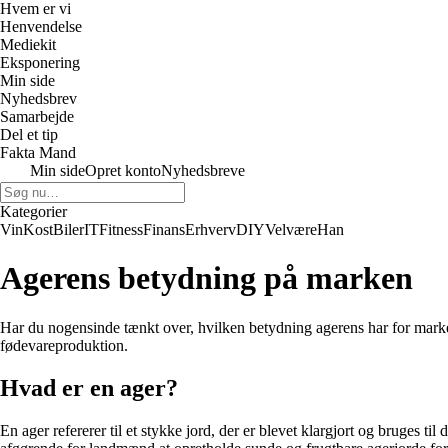
Hvem er vi
Henvendelse
Mediekit
Eksponering
Min side
Nyhedsbrev
Samarbejde
Del et tip
Fakta Mand
Min side
Opret konto
Nyhedsbreve
Kategorier
Vin
Kost
Biler
IT
Fitness
Finans
Erhverv
DIY
Velvære
Han
Agerens betydning på marken
Har du nogensinde tænkt over, hvilken betydning agerens har for marken
fødevareproduktion.
Hvad er en ager?
En ager refererer til et stykke jord, der er blevet klargjort og bruges t