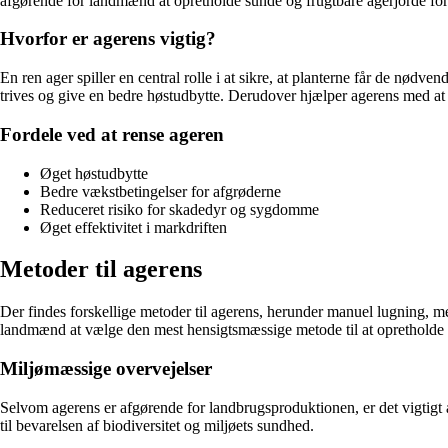
afgørende for landmænd at opretholde sunde og frugtbare agerjorde for 
Hvorfor er agerens vigtig?
En ren ager spiller en central rolle i at sikre, at planterne får de nødve
trives og give en bedre høstudbytte. Derudover hjælper agerens med at
Fordele ved at rense ageren
Øget høstudbytte
Bedre vækstbetingelser for afgrøderne
Reduceret risiko for skadedyr og sygdomme
Øget effektivitet i markdriften
Metoder til agerens
Der findes forskellige metoder til agerens, herunder manuel lugning, m
landmænd at vælge den mest hensigtsmæssige metode til at opretholde 
Miljømæssige overvejelser
Selvom agerens er afgørende for landbrugsproduktionen, er det vigtigt
til bevarelsen af biodiversitet og miljøets sundhed.