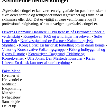
Afsluttende bemærkninger
Ægteskabsbetingelser kan være en vigtig aftale for par, der ønsker at
sikre deres formue og rettigheder under ægteskabet og i tilfælde af
skilsmisse eller død. Det er vigtigt at være velinformeret og få
professionel rådgivning, når man vælger ægteskabsbetingelser.
Frikorps Danmark: Danskere i Tysk tjeneste på Østfronten under 2.
verdenskrig
•
Kongeloven 1665 og ændringer i arveloven
•
Sofie
Lene Bak
•
Nordvestsjælland og Røsnæs: Kalundborg Jysk
Skønhed
•
Kong Horik: En historisk fortælling om en dansk konge
•
Victor og Konservative Folketingsgruppe
•
Fåborg Indbyggertal og
Byens Historie
•
Koreakrigen: Baggrund, Tidslinje og
Konsekvenser
•
Uffe Jonas: Den Mestrede Kunstner
•
Karin
Lützen: En dansk kunstner af stor betydning
•
Fakta Mand
Hvem er vi
Henvendelse
Mediekit
Eksponering
Min side
Nyhedsbrev
Samarbejde
Del et tip