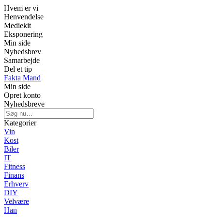
Hvem er vi
Henvendelse
Mediekit
Eksponering
Min side
Nyhedsbrev
Samarbejde
Del et tip
Fakta Mand
Min side
Opret konto
Nyhedsbreve
Kategorier
Vin
Kost
Biler
IT
Fitness
Finans
Erhverv
DIY
Velvære
Han