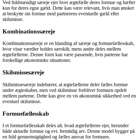
Ved fuldstændigt særeje ejer hver ægtefælle deres formue og hæfter
kun for deres egne gæld. Dette kan være relevant, hvis man ønsker
at beskytte sin formue mod partnerens eventuelle gæld eller
skilsmisse.
Kombinationssæreje
Kombinationssæreje er en blanding af særeje og formuefællesskab,
hvor visse værdier holdes særskilt, mens andre deles mellem
ægtefællerne. Denne form kan være passende, hvis parterne har
forskellige økonomiske situationer.
Skilsmissesæreje
Skilsmissesæreje indebærer, at ægtefællerne deler fælles formue
under ægteskabet, men ved skilsmisse forbliver formuen opdelt
mellem parterne. Dette kan give en vis økonomisk sikkerhed ved en
eventuel skilsmisse.
Formuefællesskab
I et formuefællesskab deles alt, hvad ægtefællerne ejer, herunder
både aktuelle formue og evt. fremtidig arv. Denne model bygger på
en fuld gennemsigtighed og fælles ansvar for formuen.