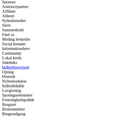
Sponsor
Annoncepartner
Affiliate
Allieret
Nyhedsmedier
Skriv
Sammenhold
Find os
Modtag beskeder
Social kontakt
Informationsbrev
Community
Lokal kreds
Sidelinks
Indholdsoversigt
Opslag
Historik
Nyhedssektion
Indholdskilde
Lovgivning
Sporingselementer
Fortrolighedspolitik
Brugsret
Bestemmelser
Brugeradgang