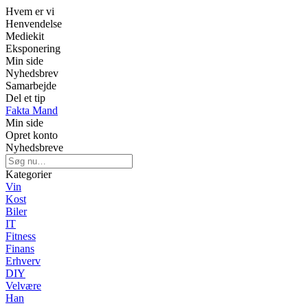
Hvem er vi
Henvendelse
Mediekit
Eksponering
Min side
Nyhedsbrev
Samarbejde
Del et tip
Fakta Mand
Min side
Opret konto
Nyhedsbreve
Kategorier
Vin
Kost
Biler
IT
Fitness
Finans
Erhverv
DIY
Velvære
Han