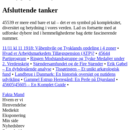
Afsluttende tanker
45539 er mere end bare et tal – det er en symbol på kompleksitet,
diversitet og betydning i vores verden. Lad os fortsætte med at
udforske dybere ind i hemmelighederne bag dette fascinerende
nummer.
11/11 kl 11 1918: Våbenhvile og Tysklands opdeling i 4 zoner
•
Hvad er Arbejdsmarkedets Tillægspension (ATP)?
•
45644
Partiprogram
•
Ringen Modstandsgruppe og Tyske Medaljer under
2. Verdenskrig
•
Stændersamfundet og de Fire Stænder
•
Erik Gøbel
– En dybdegående analyse
•
Tissøringen – Et unikt arkæologisk
fund
•
Landbrug i Danmark: En historisk oversigt og nutidens
udvikling
•
Gammel Estrup Herregård: En Perle på Djursland
•
45605|45605 – En Komplet Guide
•
Fakta Mand
Hvem er vi
Henvendelse
Mediekit
Eksponering
Min side
Nyhedsbrev