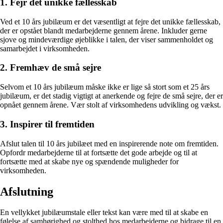
1. Fejr det unikke fællesskab
Ved et 10 års jubilæum er det væsentligt at fejre det unikke fællesskab,
der er opstået blandt medarbejderne gennem årene. Inkluder gerne
sjove og mindeværdige øjeblikke i talen, der viser sammenholdet og
samarbejdet i virksomheden.
2. Fremhæv de små sejre
Selvom et 10 års jubilæum måske ikke er lige så stort som et 25 års
jubilæum, er det stadig vigtigt at anerkende og fejre de små sejre, der er
opnået gennem årene. Vær stolt af virksomhedens udvikling og vækst.
3. Inspirer til fremtiden
Afslut talen til 10 års jubilæet med en inspirerende note om fremtiden.
Opfordr medarbejderne til at fortsætte det gode arbejde og til at
fortsætte med at skabe nye og spændende muligheder for
virksomheden.
Afslutning
En vellykket jubilæumstale eller tekst kan være med til at skabe en
følelse af samhørighed og stolthed hos medarbejderne og bidrage til en