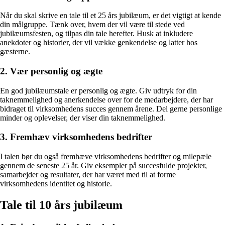
Når du skal skrive en tale til et 25 års jubilæum, er det vigtigt at kende
din målgruppe. Tænk over, hvem der vil være til stede ved
jubilæumsfesten, og tilpas din tale herefter. Husk at inkludere
anekdoter og historier, der vil vække genkendelse og latter hos
gæsterne.
2. Vær personlig og ægte
En god jubilæumstale er personlig og ægte. Giv udtryk for din
taknemmelighed og anerkendelse over for de medarbejdere, der har
bidraget til virksomhedens succes gennem årene. Del gerne personlige
minder og oplevelser, der viser din taknemmelighed.
3. Fremhæv virksomhedens bedrifter
I talen bør du også fremhæve virksomhedens bedrifter og milepæle
gennem de seneste 25 år. Giv eksempler på succesfulde projekter,
samarbejder og resultater, der har været med til at forme
virksomhedens identitet og historie.
Tale til 10 års jubilæum